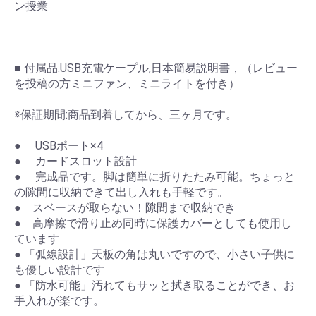
ン授業
■ 付属品:USB充電ケープル,日本簡易説明書，（レビュー
を投稿の方ミニファン、ミニライトを付き）
※保証期間:商品到着してから、三ヶ月です。
● USBポート×4
● カードスロット設計
● 完成品です。脚は簡単に折りたたみ可能。ちょっと
の隙間に収納できて出し入れも手軽です。
● スベースが取らない！隙間まで収納でき
● 高摩擦で滑り止め同時に保護カバーとしても使用し
ています
● 「弧線設計」天板の角は丸いですので、小さい子供に
も優しい設計です
● 「防水可能」汚れてもサッと拭き取ることができ、お
手入れが楽です。