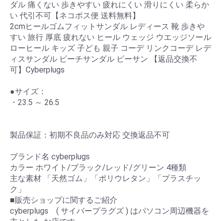
ダル 痛くない 歩きやすい 疲れにくい 滑りにくい 柔らか
い 代引不可【ネコポス便 送料無料】
2cmヒールゴムフィットサンダル レディース 靴 歩きや
すい 旅行 厚底 疲れない ヒール ウェッジ ウエッジソール
ローヒール キッズ 子ども 親子 コーデ リンクコーデ レデ
ィスサンダル ビーチサンダル ビーサン 【返品交換不
可】Cyberplugs
●サイズ：
・23.5 ～ 26.5
製品保証：初期不良品のみ対応 交換返品不可
ブランド名 cyberplugs
カラー ホワイト/ブラック/レッド/グリーン 4種類
主な素材 「天然ゴム」「ポリウレタン」「プラスチッ
ク」
■販売ショップに関するご紹介
cyberplugs ( サイバープラグズ ) はパソコン周辺機器を