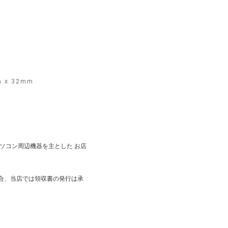
m x 32mm
) はパソコン周辺機器を主とした お店
合、当店では領収書の発行は承