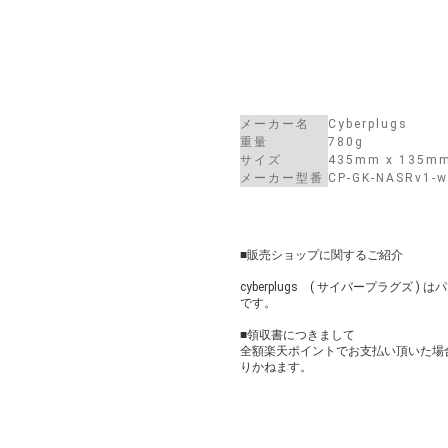
メーカー名
Cyberplugs
重量
780g
サイズ
435mm x 135m
メーカー型番
CP-GK-NASRv1-w
■販売ショップに関するご紹介
cyberplugs ( サイバープラグズ 
です。
■領収書につきまして
全額楽天ポイントでお支払い頂いた場
りかねます。