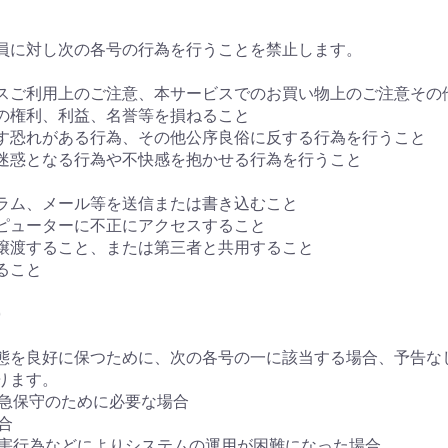
員に対し次の各号の行為を行うことを禁止します。
ービスご利用上のご注意、本サービスでのお買い物上のご注意そ
者の権利、利益、名誉等を損ねること
ぼす恐れがある行為、その他公序良俗に反する行為を行うこと
に迷惑となる行為や不快感を抱かせる行為を行うこと
グラム、メール等を送信または書き込むこと
ンピューターに不正にアクセスすること
・譲渡すること、または第三者と共用すること
ること
)
動状態を良好に保つために、次の各号の一に該当する場合、予告
ります。
緊急保守のために必要な場合
合
妨害行為などによりシステムの運用が困難になった場合