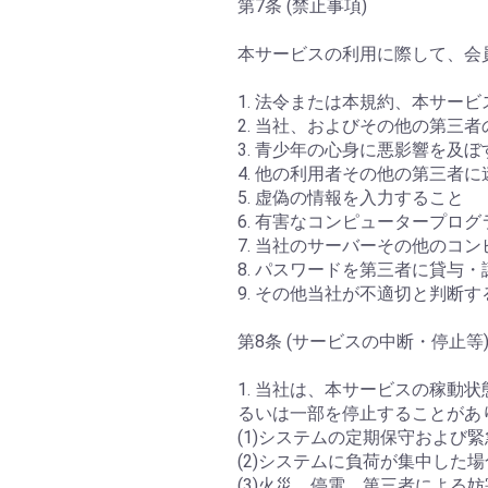
第7条 (禁止事項)
本サービスの利用に際して、会
1. 法令または本規約、本サ
2. 当社、およびその他の第三
3. 青少年の心身に悪影響を及
4. 他の利用者その他の第三者
5. 虚偽の情報を入力すること
6. 有害なコンピュータープロ
7. 当社のサーバーその他のコ
8. パスワードを第三者に貸与
9. その他当社が不適切と判断す
第8条 (サービスの中断・停止等
1. 当社は、本サービスの稼
るいは一部を停止することがあ
(1)システムの定期保守および
(2)システムに負荷が集中した場
(3)火災、停電、第三者による